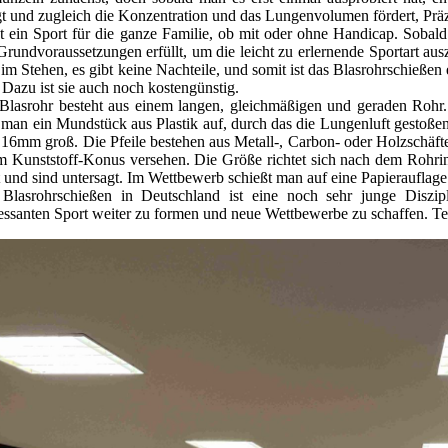
gt und zugleich die Konzentration und das Lungenvolumen fördert, Präz
st ein Sport für die ganze Familie, ob mit oder ohne Handicap. Soba
 Grundvoraussetzungen erfüllt, um die leicht zu erlernende Sportart au
 im Stehen, es gibt keine Nachteile, und somit ist das Blasrohrschießen e
. Dazu ist sie auch noch kostengünstig.
Blasrohr besteht aus einem langen, gleichmäßigen und geraden Rohr
t man ein Mundstück aus Plastik auf, durch das die Lungenluft gestoß
 16mm groß. Die Pfeile bestehen aus Metall-, Carbon- oder Holzschäft
m Kunststoff-Konus versehen. Die Größe richtet sich nach dem Rohrin
t und sind untersagt. Im Wettbewerb schießt man auf eine Papierauflag
Blasrohrschießen in Deutschland ist eine noch sehr junge Diszipl
ressanten Sport weiter zu formen und neue Wettbewerbe zu schaffen. T