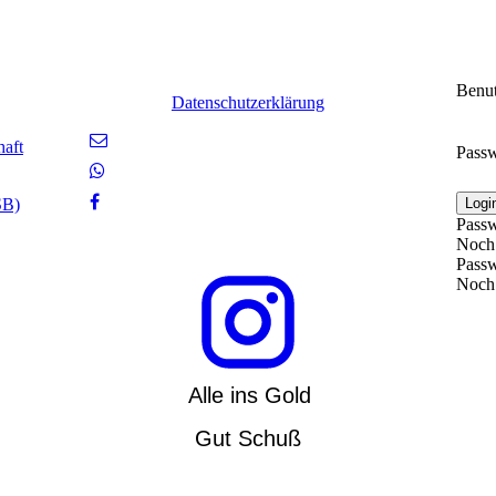
Benu
Datenschutzerklärung
aft
Passw
SB)
Logi
Passw
Noch 
Passw
Noch 
Alle ins Gold
Gut Schuß