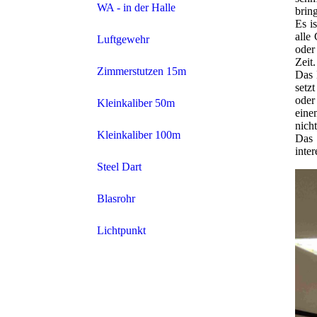
WA - in der Halle
brin
Es i
alle
Luftgewehr
oder
Zeit
Zimmerstutzen 15m
Das 
setz
oder
Kleinkaliber 50m
eine
nich
Kleinkaliber 100m
Das 
inte
Steel Dart
Blasrohr
Lichtpunkt