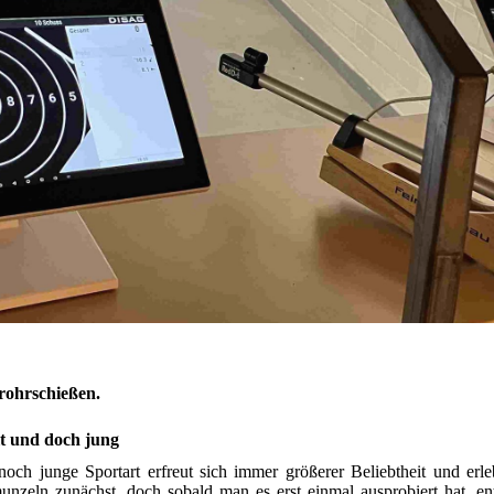
rohrschießen.
t und doch jung
noch junge Sportart erfreut sich immer größerer Beliebtheit und erle
unzeln zunächst, doch sobald man es erst einmal ausprobiert hat, ent